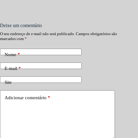
Deixe um comentário
O seu endereço de e-mail não será publicado.
Campos obrigatórios são
marcados com
*
Nome
*
E-mail
*
Site
Adicionar comentário
*