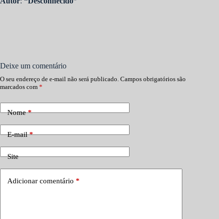
Autor
:
“Desconhecido”
Deixe um comentário
O seu endereço de e-mail não será publicado.
Campos obrigatórios são
marcados com
*
Nome
*
E-mail
*
Site
Adicionar comentário
*