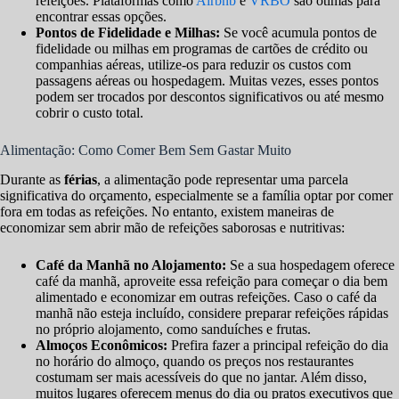
refeições. Plataformas como
Airbnb
e
VRBO
são ótimas para
encontrar essas opções.
Pontos de Fidelidade e Milhas:
Se você acumula pontos de
fidelidade ou milhas em programas de cartões de crédito ou
companhias aéreas, utilize-os para reduzir os custos com
passagens aéreas ou hospedagem. Muitas vezes, esses pontos
podem ser trocados por descontos significativos ou até mesmo
cobrir o custo total.
Alimentação: Como Comer Bem Sem Gastar Muito
Durante as
férias
, a alimentação pode representar uma parcela
significativa do orçamento, especialmente se a família optar por comer
fora em todas as refeições. No entanto, existem maneiras de
economizar sem abrir mão de refeições saborosas e nutritivas:
Café da Manhã no Alojamento:
Se a sua hospedagem oferece
café da manhã, aproveite essa refeição para começar o dia bem
alimentado e economizar em outras refeições. Caso o café da
manhã não esteja incluído, considere preparar refeições rápidas
no próprio alojamento, como sanduíches e frutas.
Almoços Econômicos:
Prefira fazer a principal refeição do dia
no horário do almoço, quando os preços nos restaurantes
costumam ser mais acessíveis do que no jantar. Além disso,
muitos lugares oferecem menus do dia ou pratos executivos que