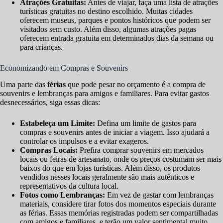
Atrações Gratuitas:
Antes de viajar, faça uma lista de atrações
turísticas gratuitas no destino escolhido. Muitas cidades
oferecem museus, parques e pontos históricos que podem ser
visitados sem custo. Além disso, algumas atrações pagas
oferecem entrada gratuita em determinados dias da semana ou
para crianças.
Economizando em Compras e Souvenirs
Uma parte das
férias
que pode pesar no orçamento é a compra de
souvenirs e lembranças para amigos e familiares. Para evitar gastos
desnecessários, siga essas dicas:
Estabeleça um Limite:
Defina um limite de gastos para
compras e souvenirs antes de iniciar a viagem. Isso ajudará a
controlar os impulsos e a evitar exageros.
Compras Locais:
Prefira comprar souvenirs em mercados
locais ou feiras de artesanato, onde os preços costumam ser mais
baixos do que em lojas turísticas. Além disso, os produtos
vendidos nesses locais geralmente são mais autênticos e
representativos da cultura local.
Fotos como Lembranças:
Em vez de gastar com lembranças
materiais, considere tirar fotos dos momentos especiais durante
as férias. Essas memórias registradas podem ser compartilhadas
com amigos e familiares, e terão um valor sentimental muito