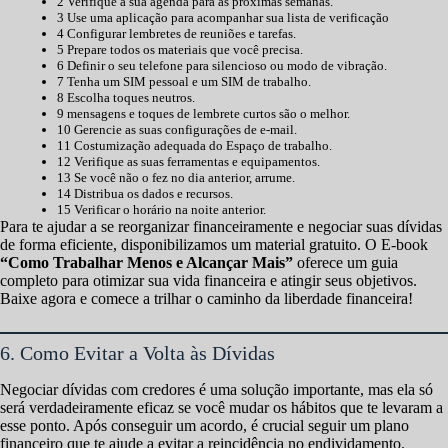
2 Verifique a sua agenda para as próximas semanas.
3 Use uma aplicação para acompanhar sua lista de verificação
4 Configurar lembretes de reuniões e tarefas.
5 Prepare todos os materiais que você precisa.
6 Definir o seu telefone para silencioso ou modo de vibração.
7 Tenha um SIM pessoal e um SIM de trabalho.
8 Escolha toques neutros.
9 mensagens e toques de lembrete curtos são o melhor.
10 Gerencie as suas configurações de e-mail.
11 Costumização adequada do Espaço de trabalho.
12 Verifique as suas ferramentas e equipamentos.
13 Se você não o fez no dia anterior, arrume.
14 Distribua os dados e recursos.
15 Verificar o horário na noite anterior.
Para te ajudar a se reorganizar financeiramente e negociar suas dívidas
de forma eficiente, disponibilizamos um material gratuito. O E-book
“Como Trabalhar Menos e Alcançar Mais”
oferece um guia
completo para otimizar sua vida financeira e atingir seus objetivos.
Baixe agora e comece a trilhar o caminho da liberdade financeira!
6. Como Evitar a Volta às Dívidas
Negociar dívidas com credores é uma solução importante, mas ela só
será verdadeiramente eficaz se você mudar os hábitos que te levaram a
esse ponto. Após conseguir um acordo, é crucial seguir um plano
financeiro que te ajude a evitar a reincidência no endividamento.