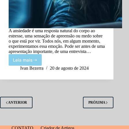
A ansiedade é uma resposta natural do corpo ao
estresse, uma sensação de apreensão ou medo sobre
o que está por vir. Todos nós, em algum momento,
experimentamos essa emoção. Pode ser antes de uma
apresentação importante, de uma entrevista…
Leia mais
Compreendendo
a
Ivan Bezerra
20 de agosto de 2024
Ansiedade:
Causas
e
Sintomas
ANTERIOR
PRÓXIMA
CONTATO
Criador de Artigos