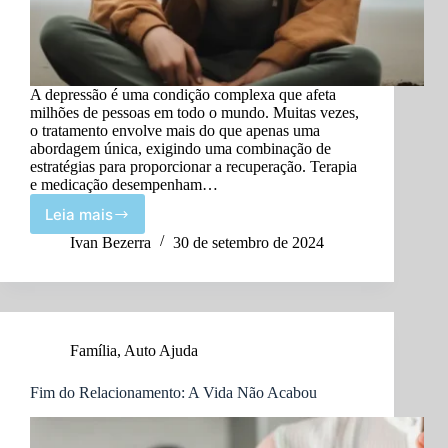
A depressão é uma condição complexa que afeta
milhões de pessoas em todo o mundo. Muitas vezes,
o tratamento envolve mais do que apenas uma
abordagem única, exigindo uma combinação de
estratégias para proporcionar a recuperação. Terapia
e medicação desempenham…
Leia mais
DEPRESSÃO:
O
Ivan Bezerra
30 de setembro de 2024
Papel
da
Terapia
e
Medicação
Família
,
Auto Ajuda
na
Recuperação
Fim do Relacionamento: A Vida Não Acabou