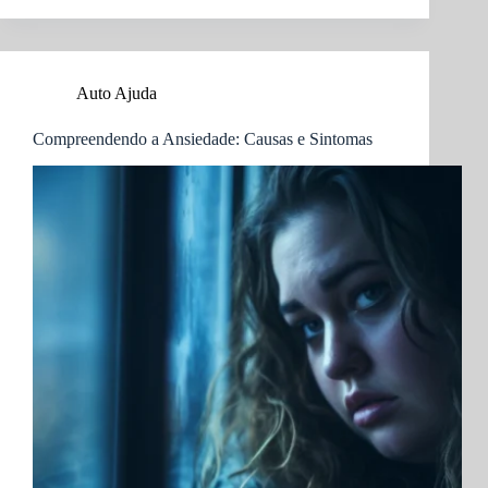
Reduzir
o
Estresse
e
Auto Ajuda
a
Ansiedade
Compreendendo a Ansiedade: Causas e Sintomas