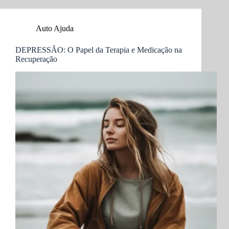
Caminhos
para
a
Auto Ajuda
Recuperação
e
Bem-
DEPRESSÃO: O Papel da Terapia e Medicação na
Recuperação
Estar