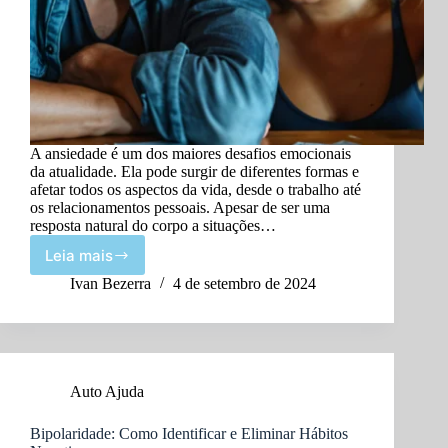
A ansiedade é um dos maiores desafios emocionais
da atualidade. Ela pode surgir de diferentes formas e
afetar todos os aspectos da vida, desde o trabalho até
os relacionamentos pessoais. Apesar de ser uma
resposta natural do corpo a situações…
Leia mais
Vencendo
a
Ivan Bezerra
4 de setembro de 2024
Ansiedade:
Estratégias
Práticas
para
o
Auto Ajuda
Dia
a
Dia
Bipolaridade: Como Identificar e Eliminar Hábitos