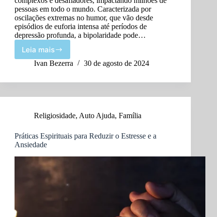
complexos e desafiadores, impactando milhões de
pessoas em todo o mundo. Caracterizada por
oscilações extremas no humor, que vão desde
episódios de euforia intensa até períodos de
depressão profunda, a bipolaridade pode…
Leia mais
Bipolaridade:
Como
Ivan Bezerra
30 de agosto de 2024
Identificar
e
Eliminar
Hábitos
Negativos
Religiosidade
,
Auto Ajuda
,
Família
Práticas Espirituais para Reduzir o Estresse e a
Ansiedade