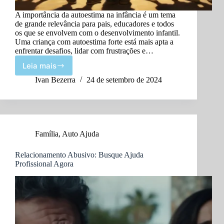
A importância da autoestima na infância é um tema
de grande relevância para pais, educadores e todos
os que se envolvem com o desenvolvimento infantil.
Uma criança com autoestima forte está mais apta a
enfrentar desafios, lidar com frustrações e…
Leia mais
Importância
da
Ivan Bezerra
24 de setembro de 2024
Autoestima
na
Infância
e
Como
Família
,
Auto Ajuda
Fortalecê-
la
Relacionamento Abusivo: Busque Ajuda
Profissional Agora