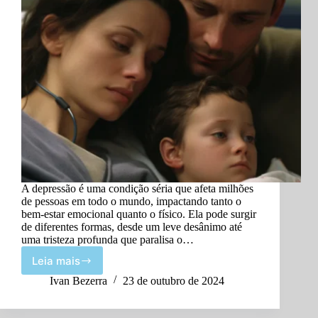
A depressão é uma condição séria que afeta milhões
de pessoas em todo o mundo, impactando tanto o
bem-estar emocional quanto o físico. Ela pode surgir
de diferentes formas, desde um leve desânimo até
uma tristeza profunda que paralisa o…
Leia mais
Lidando
com
Ivan Bezerra
23 de outubro de 2024
a
Depressão: