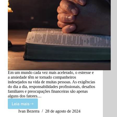
Em um mundo cada vez mais acelerado, o estresse e
a ansiedade têm se tornado companheiros
indesejados na vida de muitas pessoas. As exigências
do dia a dia, responsabilidades profissionais, desafios
familiares e preocupações financeiras são apenas
alguns dos fatores…
Leia mais
Práticas
Espirituais
Ivan Bezerra
28 de agosto de 2024
para