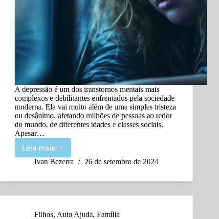
A depressão é um dos transtornos mentais mais
complexos e debilitantes enfrentados pela sociedade
moderna. Ela vai muito além de uma simples tristeza
ou desânimo, afetando milhões de pessoas ao redor
do mundo, de diferentes idades e classes sociais.
Apesar…
Leia mais
Entender
a
Ivan Bezerra
26 de setembro de 2024
Depressão:
Fatores
e
Sintomas
Filhos
,
Auto Ajuda
,
Família